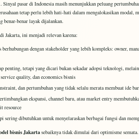
si. Sinyal pasar di Indonesia masih menunjukkan peluang pertumbuhan d
erusahaan tetap perlu lebih hati-hati dalam mengalokasikan modal, m
g benar-benar layak dijalankan.
i Jakarta, ini menjadi relevan karena:
s berhubungan dengan stakeholder yang lebih kompleks: owner, mana
tap penting, tetapi yang dicari bukan sekadar adopsi teknologi, melai
 service quality, dan economics bisnis
onstraint, dan pertumbuhan yang tidak selalu merata membuat ide baru
rtimbangkan ekspansi, channel baru, atau market entry membutuhka
t resource
rapi sering dibutuhkan untuk menyelaraskan berbagai fungsi dan mem
odel bisnis Jakarta
sebaiknya tidak dimulai dari optimisme semata.