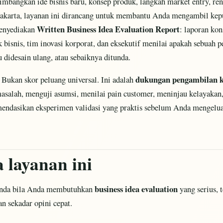
bangkan ide bisnis baru, konsep produk, langkah market entry, ren
i Jakarta, layanan ini dirancang untuk membantu Anda mengambil kepu
Written Business Idea Evaluation Report
nyediakan
: laporan kon
bisnis, tim inovasi korporat, dan eksekutif menilai apakah sebuah p
lu didesain ulang, atau sebaiknya ditunda.
dukungan pengambilan k
 Bukan skor peluang universal. Ini adalah
masalah, menguji asumsi, menilai pain customer, meninjau kelayakan
mendasikan eksperimen validasi yang praktis sebelum Anda mengelua
 layanan ini
business idea evaluation
Anda bila Anda membutuhkan
yang serius, t
an sekadar opini cepat.