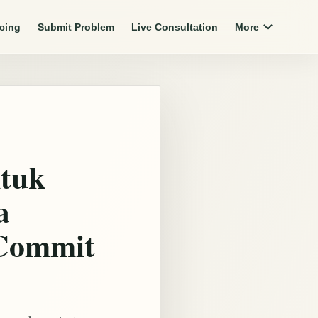
icing
Submit Problem
Live Consultation
More
ntuk
a
 Commit