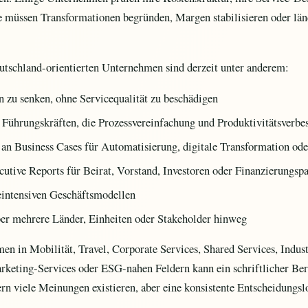
e müssen Transformationen begründen, Margen stabilisieren oder lä
utschland-orientierten Unternehmen sind derzeit unter anderem:
n zu senken, ohne Servicequalität zu beschädigen
 Führungskräften, die Prozessvereinfachung und Produktivitätsverb
n Business Cases für Automatisierung, digitale Transformation ode
cutive Reports für Beirat, Vorstand, Investoren oder Finanzierungspa
eintensiven Geschäftsmodellen
r mehrere Länder, Einheiten oder Stakeholder hinweg
en in Mobilität, Travel, Corporate Services, Shared Services, Indus
keting-Services oder ESG-nahen Feldern kann ein schriftlicher Ber
ern viele Meinungen existieren, aber eine konsistente Entscheidungslo