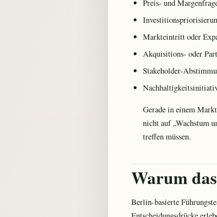
Preis- und Margenfrag
Investitionspriorisieru
Markt­eintritt oder Exp
Akquisitions- oder Par
Stakeholder-Abstimmun
Nachhaltigkeitsinitiati
Gerade in einem Markt 
nicht auf „Wachstum um
treffen müssen.
Warum das i
Berlin-basierte Führungste
Entscheidungsdrücke erleb