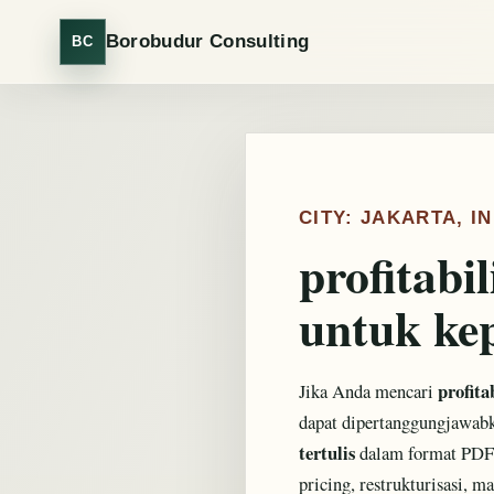
Borobudur Consulting
BC
CITY: JAKARTA, I
profitabi
untuk kep
profita
Jika Anda mencari
dapat dipertanggungjawab
tertulis
dalam format PDF t
pricing, restrukturisasi, m