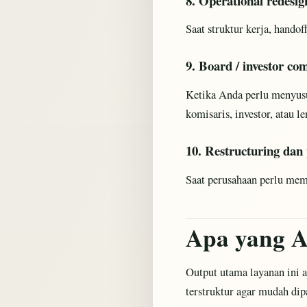
8. Operational redesig
Saat struktur kerja, hando
9. Board / investor c
Ketika Anda perlu menyusun
komisaris, investor, atau le
10. Restructuring dan p
Saat perusahaan perlu memu
Apa yang A
Output utama layanan ini 
terstruktur agar mudah di