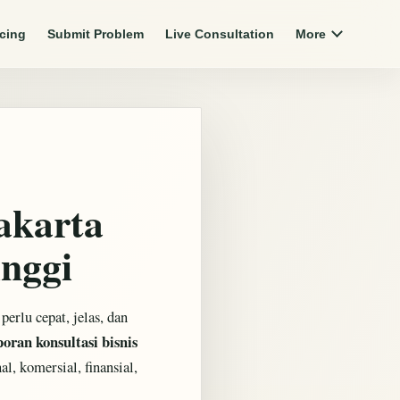
icing
Submit Problem
Live Consultation
More
Jakarta
inggi
rlu cepat, jelas, dan
poran konsultasi bisnis
l, komersial, finansial,