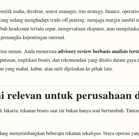
ilik usaha, direktur, senior manager, tim strategy, finance, operati
p yang sedang menghadapi trade-off penting: menjaga margin sambil
ah headcount terlalu cepat, mengevaluasi ekspansi, atau menjelaskan
an pemangku kepentingan internal.
advisory review berbasis analisis ters
opini umum. Anda menerima
eputusan, implikasi bisnis, dan rekomendasi yang ditulis dalam gaya
 yang mahal, kabur, atau sulit dijelaskan ke pihak lain.
i relevan untuk perusahaan d
 Jakarta, tekanan bisnis saat ini bukan hanya soal bertumbuh. Tant
ng menyeimbangkan beberapa tekanan sekaligus: biaya operasi yang 