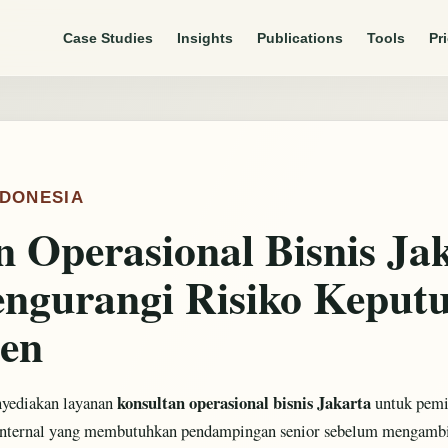
Case Studies
Insights
Publications
Tools
Pr
NDONESIA
n Operasional Bisnis Ja
ngurangi Risiko Keput
en
konsultan operasional bisnis Jakarta
yediakan layanan
untuk pemil
 internal yang membutuhkan pendampingan senior sebelum mengambi