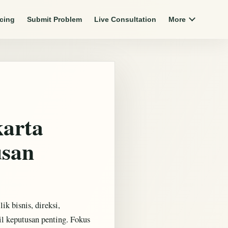
icing
Submit Problem
Live Consultation
More
karta
usan
ik bisnis, direksi,
l keputusan penting. Fokus