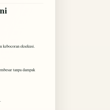
ni
au kebocoran eksekusi.
 membesar tanpa dampak
.