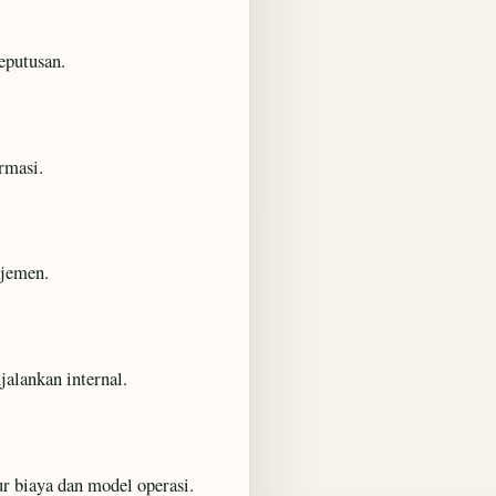
eputusan.
ormasi.
ajemen.
jalankan internal.
ur biaya dan model operasi.